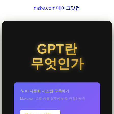
콘
make.com 메이크닷컴
텐
츠
로
바
로
GPT란
가
기
무엇인가
🔧 AI 자동화 시스템 구축하기
Make.com으로 AI를 업무에 바로 연결하세요