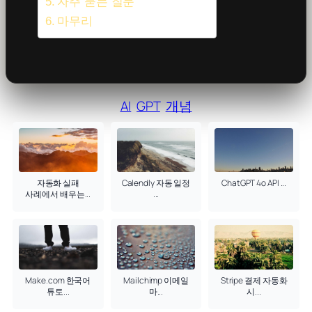
자주 묻는 질문
마무리
AI
GPT
개념
자동화 실패
Calendly 자동 일정
ChatGPT 4o API ...
사례에서 배우는...
...
Make.com 한국어
Mailchimp 이메일
Stripe 결제 자동화
튜토...
마...
시...