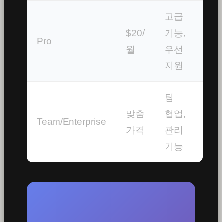
고급
$20/
기능,
Pro
월
우선
지원
팀
맞춤
협업,
Team/Enterprise
가격
관리
기능