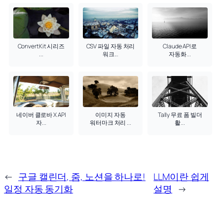
ConvertKit 시리즈
CSV 파일 자동 처리
Claude API로
...
워크...
자동화...
네이버 클로바 X API
이미지 자동
Tally 무료 폼 빌더
자...
워터마크 처리 ...
활...
←
구글 캘린더, 줌, 노션을 하나로!
LLM이란 쉽게
일정 자동 동기화
설명
→