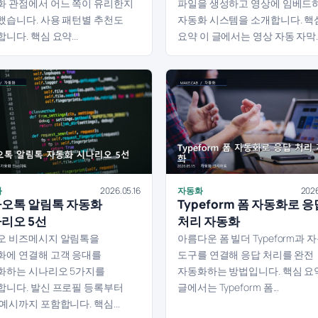
화 관점에서 어느 쪽이 유리한지
파일을 생성하고 영상에 임베드
했습니다. 사용 패턴별 추천도
자동화 시스템을 소개합니다. 핵
니다. 핵심 요약...
요약 이 글에서는 영상 자동 자막..
화
2026.05.16
자동화
2026
오톡 알림톡 자동화
Typeform 폼 자동화로 응
리오 5선
처리 자동화
오 비즈메시지 알림톡을
아름다운 폼 빌더 Typeform과 
화에 연결해 고객 응대를
도구를 연결해 응답 처리를 완전
화하는 시나리오 5가지를
자동화하는 방법입니다. 핵심 요
합니다. 발신 프로필 등록부터
글에서는 Typeform 폼...
예시까지 포함합니다. 핵심...