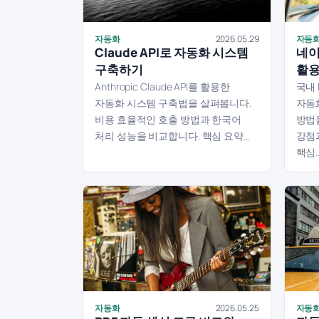
자동화
2026.05.29
자동
Claude API로 자동화 시스템
네이
구축하기
활용
Anthropic Claude API를 활용한
국내 
자동화 시스템 구축법을 살펴봅니다.
자동
비용 효율적인 호출 방법과 한국어
방법
처리 성능을 비교합니다. 핵심 요약...
강점
핵심..
자동화
2026.05.25
자동