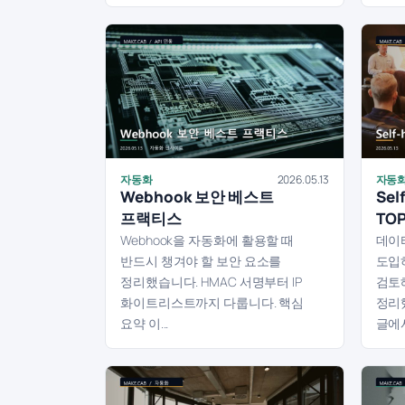
자동화
2026.05.13
자동
Webhook 보안 베스트
Sel
프랙티스
TOP
Webhook을 자동화에 활용할 때
데이
반드시 챙겨야 할 보안 요소를
도입하
정리했습니다. HMAC 서명부터 IP
검토
화이트리스트까지 다룹니다. 핵심
정리
요약 이...
글에서