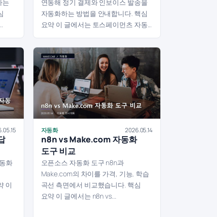
하는
연동해 정기 결제와 인보이스 발송을
심
자동화하는 방법을 안내합니다. 핵심
.
요약 이 글에서는 토스페이먼츠 자동...
.05.15
자동화
2026.05.14
답
n8n vs Make.com 자동화
도구 비교
자동화
오픈소스 자동화 도구 n8n과
Make.com의 차이를 가격, 기능, 학습
약 이
곡선 측면에서 비교했습니다. 핵심
요약 이 글에서는 n8n vs...