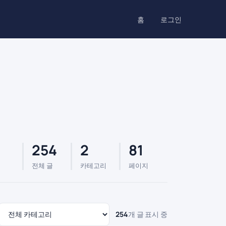
홈
로그인
254
2
81
전체 글
카테고리
페이지
254
개 글 표시 중