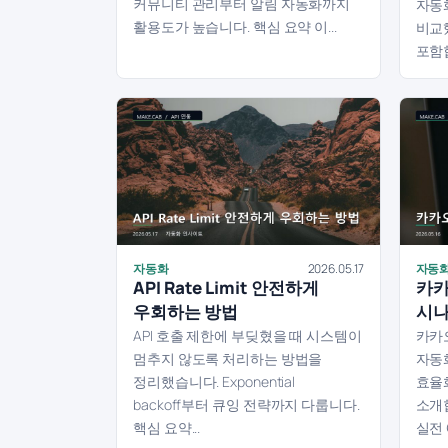
커뮤니티 관리부터 알림 자동화까지
자동
활용도가 높습니다. 핵심 요약 이...
비교
포함합
자동화
2026.05.17
자동
API Rate Limit 안전하게
카카
우회하는 방법
시나
API 호출 제한에 부딪혔을 때 시스템이
카카
멈추지 않도록 처리하는 방법을
자동
정리했습니다. Exponential
효율
backoff부터 큐잉 전략까지 다룹니다.
소개
핵심 요약...
실전 