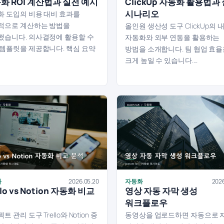
화 ROI 계산법과 실전 예시
ClickUp 자동화 활용법과
시나리오
화 도입의 비용 대비 효과를
적으로 계산하는 방법을
올인원 생산성 도구 ClickUp의 
했습니다. 의사결정에 활용할 수
자동화와 외부 연동을 활용하는
 템플릿을 제공합니다. 핵심 요약
방법을 소개합니다. 팀 협업 효
크게 높일 수 있습니다....
화
2026.05.20
자동화
2026
llo vs Notion 자동화 비교
영상 자동 자막 생성
석
워크플로우
트 관리 도구 Trello와 Notion 중
동영상을 업로드하면 자동으로 