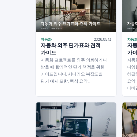
자동화
2026.05.13
자동
자동화 외주 단가표와 견적
자동
가이드
가
자동화 프로젝트를 외주 의뢰하거나
자동
받을 때 합리적인 단가 책정을 위한
다양
가이드입니다. 시나리오 복잡도별
해결
단가 예시 포함. 핵심 요약...
요약
디버깅