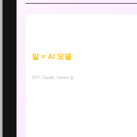
말 = AI 모델
GPT, Claude, Gemini 등