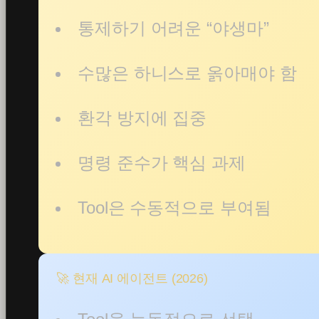
통제하기 어려운 “야생마”
수많은 하니스로 옭아매야 함
환각 방지에 집중
명령 준수가 핵심 과제
Tool은 수동적으로 부여됨
🚀 현재 AI 에이전트 (2026)