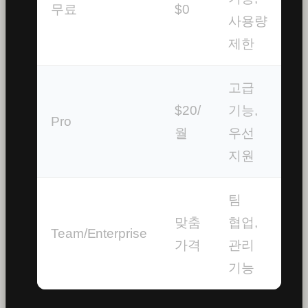
무료
$0
사용량
제한
고급
$20/
기능,
Pro
월
우선
지원
팀
맞춤
협업,
Team/Enterprise
가격
관리
기능