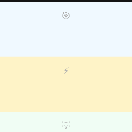
🎯
⚡
💡