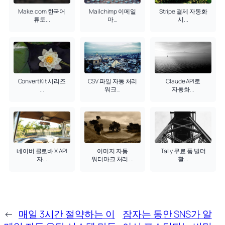
Make.com 한국어
Mailchimp 이메일
Stripe 결제 자동화
튜토...
마...
시...
ConvertKit 시리즈
CSV 파일 자동 처리
Claude API로
...
워크...
자동화...
네이버 클로바 X API
이미지 자동
Tally 무료 폼 빌더
자...
워터마크 처리 ...
활...
←
매일 3시간 절약하는 이
잠자는 동안 SNS가 알