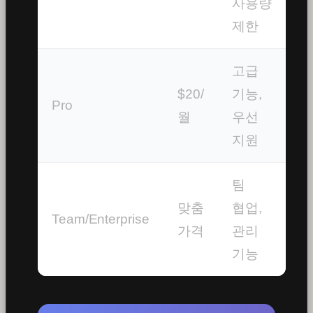
사용량
제한
고급
$20/
기능,
Pro
월
우선
지원
팀
맞춤
협업,
Team/Enterprise
가격
관리
기능