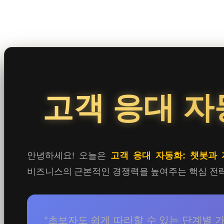
콘
텐
츠
로
바
로
고객 응대 자
가
기
안녕하세요! 오늘은
고객 응대 자동화: 챗봇과
비즈니스의 근본적인 경쟁력을 높여주는 핵심 전략
“초보자도 쉽게 따라할 수 있는 단계별 