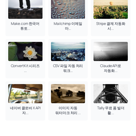
Make.com 한국어
Mailchimp 이메일
Stripe 결제 자동화
튜토...
마...
시...
ConvertKit 시리즈
CSV 파일 자동 처리
Claude API로
...
워크...
자동화...
네이버 클로바 X API
이미지 자동
Tally 무료 폼 빌더
자...
워터마크 처리 ...
활...