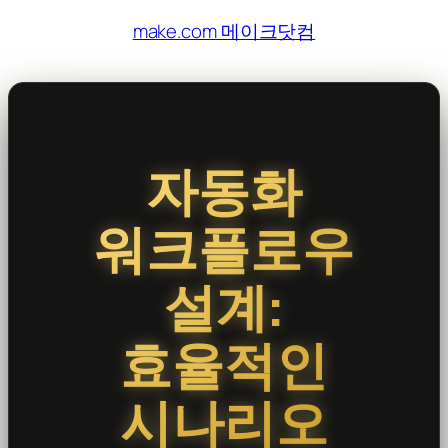
콘
make.com 메이크닷컴
텐
츠
로
바
로
자동화
가
기
워크플로우
설계:
효율적인
시나리오