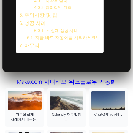
시각적 빌더
합리적인 가격
주의사항 및 팁
성공 사례
📈 실제 성공 사례
지금 바로 자동화를 시작하세요!
마무리
Make.com
시나리오
워크플로우
자동화
자동화 실패
Calendly 자동 일정
ChatGPT 4o API ...
사례에서 배우는...
...