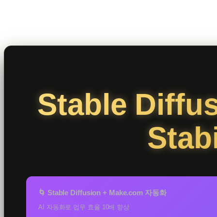
콘
텐
츠
로
바
로
Stable Di
가
기
Stab
🌀 Stable Diffusion + Make.com 자동화
AI 자동화로 업무 효율 10배 향상