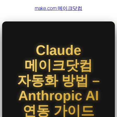
콘
make.com 메이크닷컴
텐
츠
로
바
로
Claude
가
기
메이크닷컴
자동화 방법 –
Anthropic AI
연동 가이드