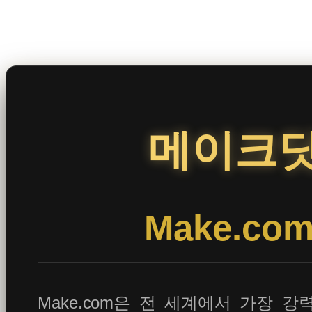
콘
텐
츠
로
바
로
메이크닷
가
기
Make.c
Make.com은 전 세계에서 가장