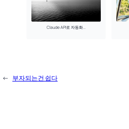
Claude API로 자동화...
←
부자되는건 쉽다