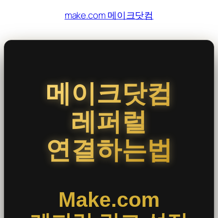
콘
make.com 메이크닷컴
텐
츠
로
바
로
메이크닷컴
가
기
레퍼럴
연결하는법
Make.com