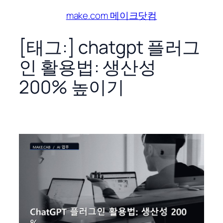
콘
make.com 메이크닷컴
텐
츠
[태그:]
chatgpt 플러그
로
인 활용법: 생산성
바
로
200% 높이기
가
기