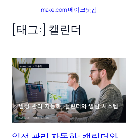
콘
make.com 메이크닷컴
텐
츠
[태그:]
캘린더
로
바
로
가
기
일정 관리 자동화: 캘린더와